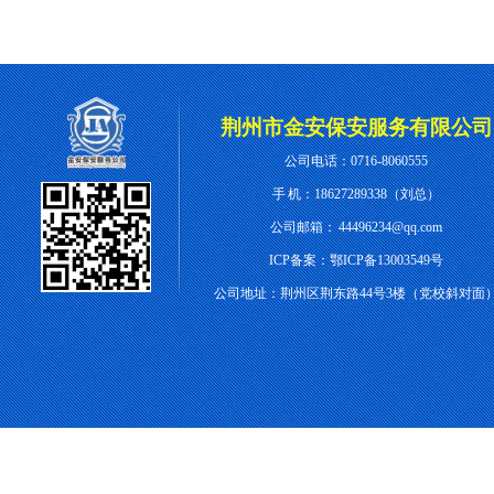
荆州市金安保安服务有限公司
公司电话：0716-8060555
手 机：18627289338（刘总）
公司邮箱：
44496234@qq.com
ICP备案：
鄂ICP备13003549号
公司地址：
荆州区荆东路44号3楼（党校斜对面