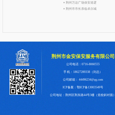
荆州万达广场保安巡逻
荆州市市长亲临卓尔城
荆州市金安保安服务有限公司
公司电话：0716-8060555
手 机：18627289338（刘总）
公司邮箱：
44496234@qq.com
ICP备案：
鄂ICP备13003549号
公司地址：
荆州区荆东路44号3楼（党校斜对面